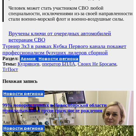
Человек может стать участником СВО любой
специальности, исключениями из-за своей направленности
стали военно-морской флот и военно-воздушные силы.
Навигация
Вручены ключи от очередных автомобилей
ветеранам СВО
по
Турнир 3х3 в рамках Кубка Первого канала покажет
записям
профессионализм будущих лидеров сборной
Раздел:
Армия
Новости региона
Темы:
Кудрявцев
,
оператор БПЛА
,
Своих Не Бросаем
,
ТгПост
Похожая запись
Новости региона
99% новорожденных в Новосибирской области
прикладывают к груди сразу после рождения
Авг 7, 2026
Новости региона