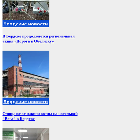
Бердские новости
В Бердске продолжается региональная
акция «Дорога к Обелиску»
Бердские новости
Очищают от накипи котлы на котельной
“Вега” в Бердске