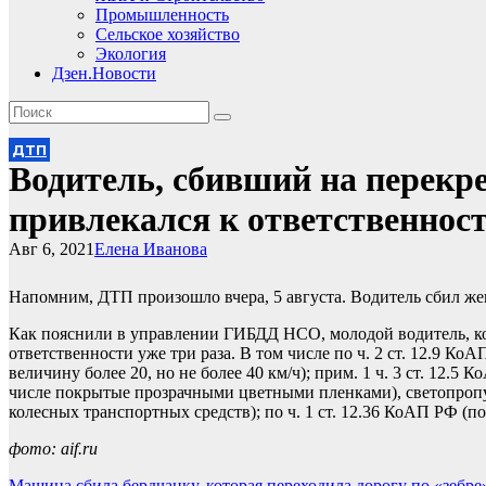
Промышленность
Сельское хозяйство
Экология
Дзен.Новости
ДТП
Водитель, сбивший на перекр
привлекался к ответственнос
Авг 6, 2021
Елена Иванова
Напомним, ДТП произошло вчера, 5 августа. Водитель сбил же
Как пояснили в управлении ГИБДД НСО, молодой водитель, кот
ответственности уже три раза. В том числе по ч. 2 ст. 12.9 
величину более 20, но не более 40 км/ч); прим. 1 ч. 3 ст. 12.
числе покрытые прозрачными цветными пленками), светопропус
колесных транспортных средств); по ч. 1 ст. 12.36 КоАП РФ (
фото: aif.ru
Машина сбила бердчанку, которая переходила дорогу по «зебре