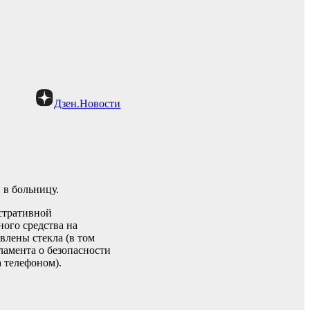
Дзен.Новости
 в больницу.
стративной
ного средства на
овлены стекла (в том
ламента о безопасности
а телефоном).