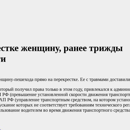
естке женщину, ранее трижды
ти
нщину-пешехода прямо на перекрестке. Ее с травмами доставили
орый получил права только в этом году, привлекался к админи
КоАП РФ (превышение установленной скорости движения транспорт
5 КоАП РФ (управление транспортным средством, на котором устан
кание которых не соответствует требованиям технического рег
пользование водителем во время движения транспортного средств
»