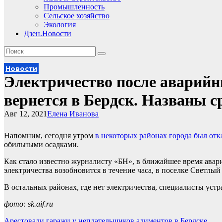
Промышленность
Сельское хозяйство
Экология
Дзен.Новости
Новости
Электричество после аварийн
вернется в Бердск. Названы с
Авг 12, 2021
Елена Иванова
Напомним, сегодня утром
в некоторых районах города был отк
обильными осадками.
Как стало известно журналисту «БН», в ближайшее время аварии
электричества возобновится в течение часа, в поселке Светлый –
В остальных районах, где нет электричества, специалисты устр
фото: sk.aif.ru
Арестовали гаражи у неплательщиков алиментов в Бердске