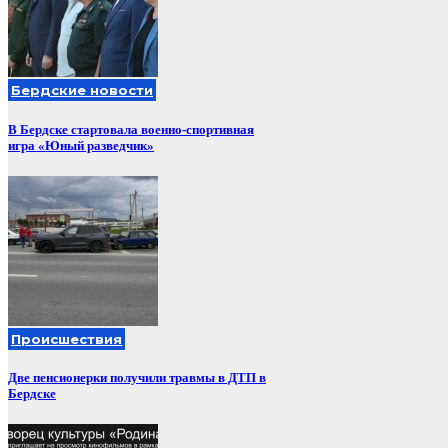
Бердские новости
В Бердске стартовала военно-спортивная
игра «Юный разведчик»
Происшествия
Две пенсионерки получили травмы в ДТП в
Бердске