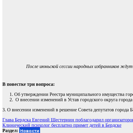
После июньской сессии народных избранников жду
В повестке три вопроса:
Об утверждении Реестра муниципального имущества город
О внесении изменений в Устав городского округа города
3. О внесении изменений в решение Совета депутатов города Б
Навигация
Глава Бердска Евгений Шестернин поблагодарил организатор
Клинический психолог бесплатно примет детей в Бердске
по
Раздел:
Новости