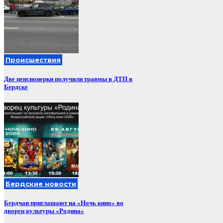
Происшествия
Две пенсионерки получили травмы в ДТП в
Бердске
Бердские новости
Бердчан приглашают на «Ночь кино» во
дворец культуры «Родина»