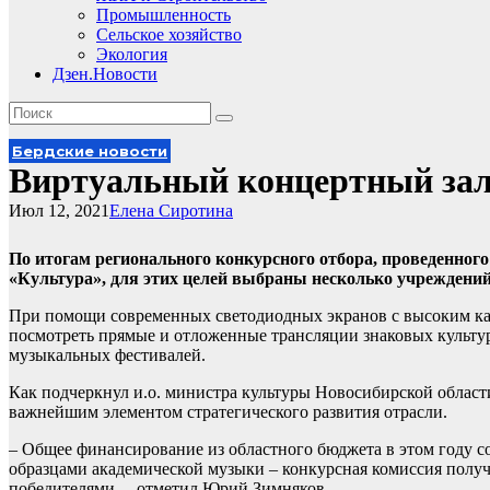
Промышленность
Сельское хозяйство
Экология
Дзен.Новости
Бердские новости
Виртуальный концертный зал 
Июл 12, 2021
Елена Сиротина
По итогам регионального конкурсного отбора, проведенног
«Культура», для этих целей выбраны несколько учреждений
При помощи современных светодиодных экранов с высоким кач
посмотреть прямые и отложенные трансляции знаковых культ
музыкальных фестивалей.
Как подчеркнул и.о. министра культуры Новосибирской облас
важнейшим элементом стратегического развития отрасли.
– Общее финансирование из областного бюджета в этом году с
образцами академической музыки – конкурсная комиссия получи
победителями, – отметил Юрий Зимняков.