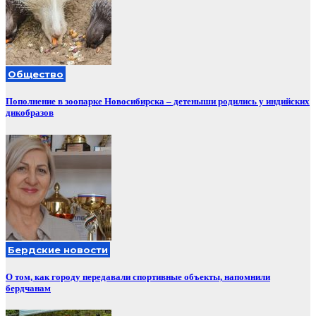
Общество
Пополнение в зоопарке Новосибирска – детеныши родились у индийских
дикобразов
Бердские новости
О том, как городу передавали спортивные объекты, напомнили
бердчанам