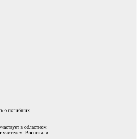
ть о погибших
участвует в областном
т учителем. Воспитали