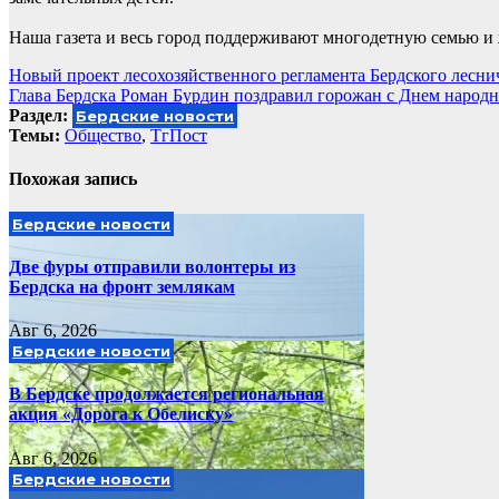
Наша газета и весь город поддерживают многодетную семью и ж
Навигация
Новый проект лесохозяйственного регламента Бердского лесни
Глава Бердска Роман Бурдин поздравил горожан с Днем народн
по
Раздел:
Бердские новости
записям
Темы:
Общество
,
ТгПост
Похожая запись
Бердские новости
Две фуры отправили волонтеры из
Бердска на фронт землякам
Авг 6, 2026
Бердские новости
В Бердске продолжается региональная
акция «Дорога к Обелиску»
Авг 6, 2026
Бердские новости