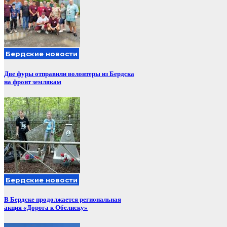
Бердские новости
Две фуры отправили волонтеры из Бердска
на фронт землякам
Бердские новости
В Бердске продолжается региональная
акция «Дорога к Обелиску»