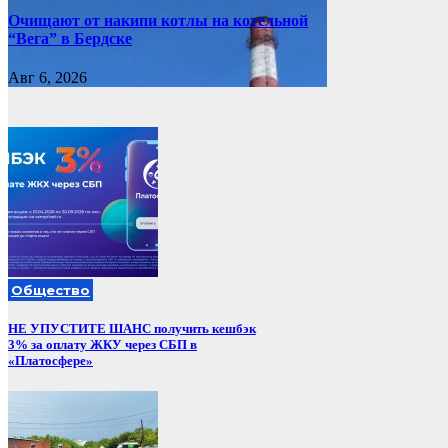
Очищают от накипи котлы на котельной
“Вега” в Бердске
Авг 6, 2026
Общество
НЕ УПУСТИТЕ ШАНС получить кешбэк
3% за оплату ЖКУ через СБП в
«Платосфере»