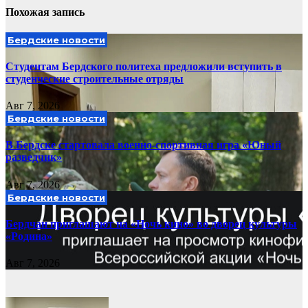
Похожая запись
Бердские новости
Студентам Бердского политеха предложили вступить в
студенческие строительные отряды
Авг 7, 2026
Бердские новости
В Бердске стартовала военно-спортивная игра «Юный
разведчик»
Авг 7, 2026
Бердские новости
Бердчан приглашают на «Ночь кино» во дворец культуры
«Родина»
Авг 7, 2026