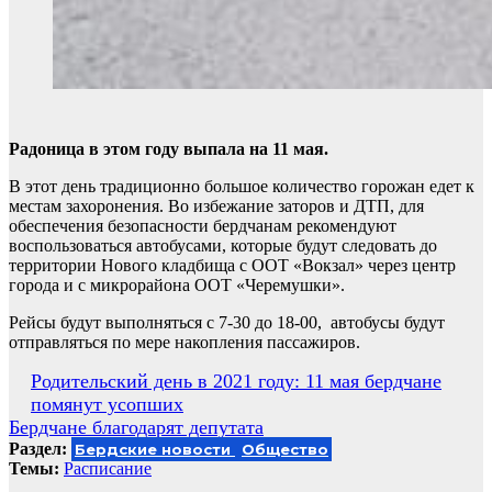
Радоница в этом году выпала на 11 мая.
В этот день традиционно большое количество горожан едет к
местам захоронения. Во избежание заторов и ДТП, для
обеспечения безопасности бердчанам рекомендуют
воспользоваться автобусами, которые будут следовать до
территории Нового кладбища с ООТ «Вокзал» через центр
города и с микрорайона ООТ «Черемушки».
Рейсы будут выполняться с 7-30 до 18-00, автобусы будут
отправляться по мере накопления пассажиров.
Навигация
Родительский день в 2021 году: 11 мая бердчане
помянут усопших
по
Бердчане благодарят депутата
записям
Раздел:
Бердские новости
Общество
Темы:
Расписание