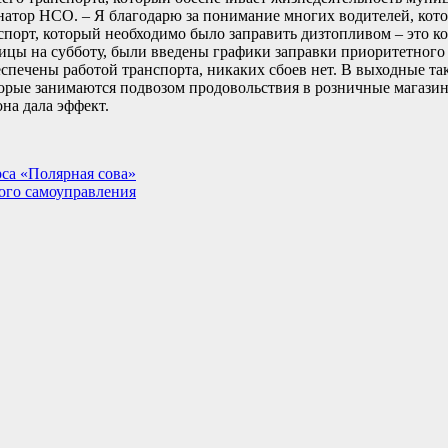
рнатор НСО. – Я благодарю за понимание многих водителей, кото
порт, который необходимо было заправить дизтопливом – это 
ницы на субботу, были введены графики заправки приоритетного 
еспечены работой транспорта, никаких сбоев нет. В выходные т
орые занимаются подвозом продовольствия в розничные магази
на дала эффект.
рса «Полярная сова»
ного самоуправления