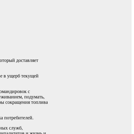
который доставляет
е в ущерб текущей
командировок с
уживанием, подумать,
еры сокращения топлива
жа потребителей.
вных служб,
ципалитетов и жизнь и