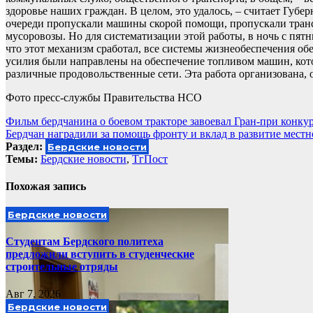
здоровье наших граждан. В целом, это удалось, – считает Губе
очереди пропускали машины скорой помощи, пропускали транс
мусоровозы. Но для систематизации этой работы, в ночь с пят
что этот механизм сработал, все системы жизнеобеспечения об
усилия были направлены на обеспечение топливом машин, кот
различные продовольственные сети. Эта работа организована, о
Фото пресс-службы Правительства НСО
Навигация
Фильм бердчанина о боевом тракторе завоевал Гран-при конку
Бердчан наградили за помощь фронту и вклад в развитие мест
по
Раздел:
Бердские новости
записям
Темы:
Бердские новости
,
ТгПост
Похожая запись
Бердские новости
Студентам Бердского политеха
предложили вступить в студенческие
строительные отряды
Авг 7, 2026
Бердские новости