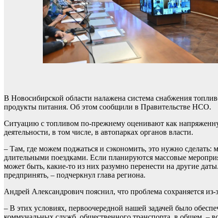
В Новосибирской области налажена система снабжения топливо
продукты питания. Об этом сообщили в Правительстве НСО.
Ситуацию с топливом по-прежнему оценивают как напряженную
деятельности, в том числе, в автопарках органов власти.
– Там, где можем поджаться и сэкономить, это нужно сделать
длительными поездками. Если планируются массовые мероприя
может быть, какие-то из них разумно перенести на другие дат
предпринять, – подчеркнул глава региона.
Андрей Александрович пояснил, что проблема сохраняется из-з
– В этих условиях, первоочередной нашей задачей было обесп
коммунальных служб, общественного транспорта, в общем, – в