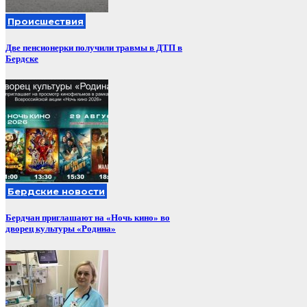
Происшествия
Две пенсионерки получили травмы в ДТП в
Бердске
Бердские новости
Бердчан приглашают на «Ночь кино» во
дворец культуры «Родина»