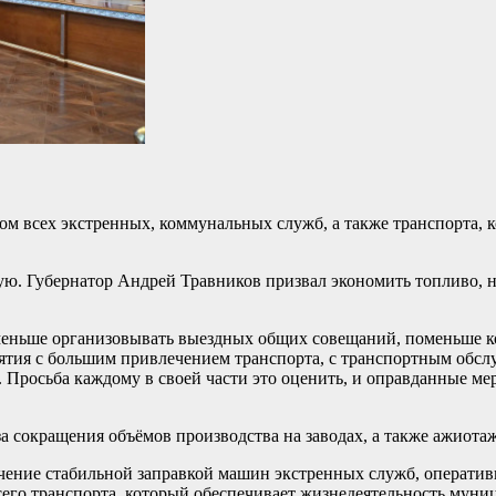
м всех экстренных, коммунальных служб, а также транспорта, 
. Губернатор Андрей Травников призвал экономить топливо, н
: меньше организовывать выездных общих совещаний, поменьше 
тия с большим привлечением транспорта, с транспортным обсл
ы. Просьба каждому в своей части это оценить, и оправданные м
а сокращения объёмов производства на заводах, а также ажиота
ечение стабильной заправкой машин экстренных служб, операти
сего транспорта, который обеспечивает жизнедеятельность муни