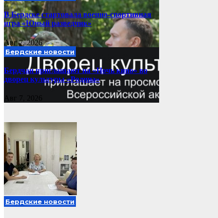
В Бердске стартовала военно-спортивная
игра «Юный разведчик»
Авг 7, 2026
Бердские новости
Бердчан приглашают на «Ночь кино» во
дворец культуры «Родина»
Авг 7, 2026
Бердские новости