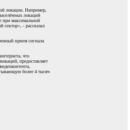
ной локации. Например,
онаселённых локаций
же при максимальной
 сектор», – рассказал
ренный прием сигнала
интернета, что
никаций, предоставляет
видеоконтента,
итывающую более 4 тысяч