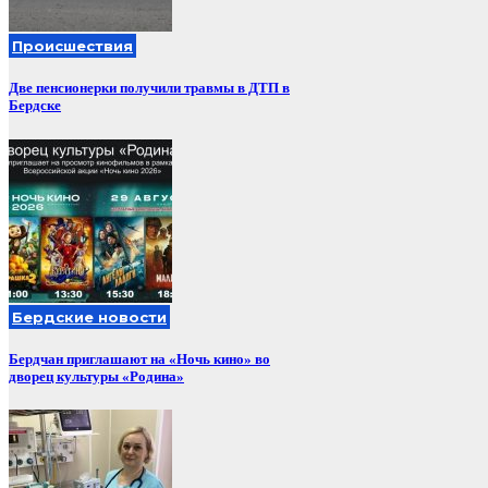
Происшествия
Две пенсионерки получили травмы в ДТП в
Бердске
Бердские новости
Бердчан приглашают на «Ночь кино» во
дворец культуры «Родина»