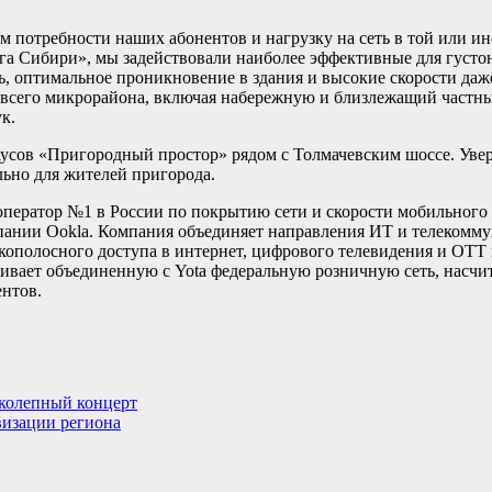
м потребности наших абонентов и нагрузку на сеть в той или и
уга Сибири», мы задействовали наиболее эффективные для густ
, оптимальное проникновение в здания и высокие скорости да
 всего микрорайона, включая набережную и близлежащий частный
к.
аусов «Пригородный простор» рядом с Толмачевским шоссе. Уве
ьно для жителей пригорода.
ператор №1 в России по покрытию сети и скорости мобильного 
ании Ookla. Компания объединяет направления ИТ и телекомму
ополосного доступа в интернет, цифрового телевидения и OTT 
ивает объединенную с Yota федеральную розничную сеть, насч
ентов.
иколепный концерт
визации региона