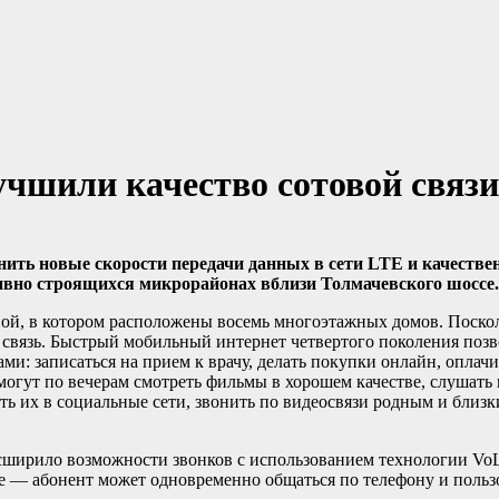
учшили качество сотовой связи
нить новые скорости передачи данных в сети LTE и качестве
вно строящихся микрорайонах вблизи Толмачевского шоссе.
ой, в котором расположены восемь многоэтажных домов. Поскол
я связь. Быстрый мобильный интернет четвертого поколения поз
и: записаться на прием к врачу, делать покупки онлайн, оплач
 могут по вечерам смотреть фильмы в хорошем качестве, слушать
 их в социальные сети, звонить по видеосвязи родным и близки
асширило возможности звонков с использованием технологии Vo
е — абонент может одновременно общаться по телефону и пользо