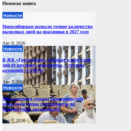
Похожая запись
Новости
Новосибирцам назвали точное количество
выходных дней на праздники в 2027 году
Авг 8, 2026
Новости
В ЖК «Гренландия» впервые клиентские
дни от крупного девелопера — группы
компаний «СОЮЗ»
Авг 7, 2026
Новости
Многодетным семьям Новосибирской
области вручены сертификаты на
приобретение автомобилей
Авг 7, 2026