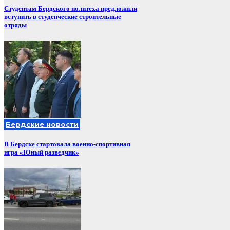
Студентам Бердского политеха предложили
вступить в студенческие строительные
отряды
Бердские новости
В Бердске стартовала военно-спортивная
игра «Юный разведчик»