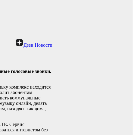
Дзен.Новости
нные голосовые звонки.
ьку комплекс находится
волит абонентам
ивать коммунальные
 музыку онлайн, делать
м, находясь как дома,
LTE. Сервис
ваться интернетом без