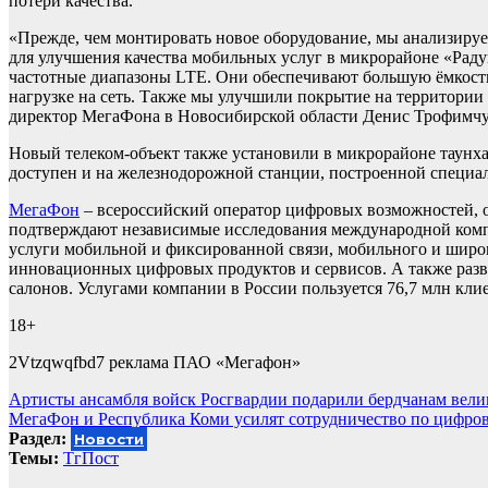
потери качества.
«Прежде, чем монтировать новое оборудование, мы анализируе
для улучшения качества мобильных услуг в микрорайоне «Рад
частотные диапазоны LTE. Они обеспечивают большую ёмкость
нагрузке на сеть. Также мы улучшили покрытие на территории
директор МегаФона в Новосибирской области Денис Трофимчу
Новый телеком-объект также установили в микрорайоне таунх
доступен и на железнодорожной станции, построенной специал
МегаФон
– всероссийский оператор цифровых возможностей, о
подтверждают независимые исследования международной комп
услуги мобильной и фиксированной связи, мобильного и широк
инновационных цифровых продуктов и сервисов. А также разв
салонов. Услугами компании в России пользуется 76,7 млн кли
18+
2Vtzqwqfbd7 реклама ПАО «Мегафон»
Навигация
Артисты ансамбля войск Росгвардии подарили бердчанам вел
МегаФон и Республика Коми усилят сотрудничество по цифро
по
Раздел:
Новости
записям
Темы:
ТгПост