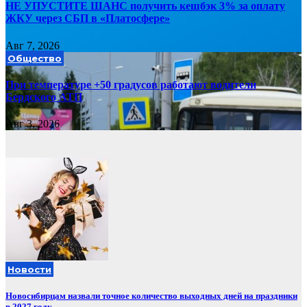
НЕ УПУСТИТЕ ШАНС получить кешбэк 3% за оплату
ЖКУ через СБП в «Платосфере»
Авг 7, 2026
Общество
При температуре +50 градусов работают водители
Бердского АТП
Авг 3, 2026
Новости
Новосибирцам назвали точное количество выходных дней на праздники
в 2027 году