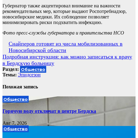
Губернатор также акцентировал внимание на важности
рекомендательных мер, которые выдают Роспотребнадзор,
новосибирские медики. Их соблюдение позволяет
минимизировать риски подхватить инфекцию.
Фото пресс-службы губернатора и правительства НСО
Навигация
Снайперов готовят из числа мобилизованных в
Новосибирской области
по
Подробная инструкция: как можно записаться к врачу
записям
в Бердскую больницу
Раздел:
Общество
Темы:
Эпидсезон
Похожая запись
Общество
Горячую воду отключат в центре Бердска
Авг 7, 2026
Общество