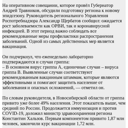
На оперативном совещании, которое провёл Губернатор
Андрей Травников, обсудили подготовку региона к новому
эпидсезону. Руководитель регионального Управления
Роспотребнадзора Александр Щербатов сообщил: ожидается
рост заболеваемости как ОРВИ, так и коронавирусной
инфекцией. В этот период важно соблюдать все
рекомендованные меры профилактики распространения
заболеваний. Одной из самых действенных мер является
вакцинация.
Он подчеркнул, что еженедельно лабораторно
подтверждаются и случаи гриппа:
– В основном вирус гриппа А, единичные случаи – вируса
гриппа В. Выявленные случаи соответствуют
рекомендованным вакцинным штаммам, которые являются
эффективными и помогают защитить население от
заболевания и опасных осложнений, — отметил он.
По словам руководителя, в Новосибирской области от гриппа
привито уже более 49% населения. Этот показатель выше, чем
средний по России. Продолжается иммунизация и против
COVID-19, доложил министр здравоохранения региона
Константин Хальзов. Первым компонентом привито 1,87 млн
человек, закончили курс вакцинации 1,72 млн.