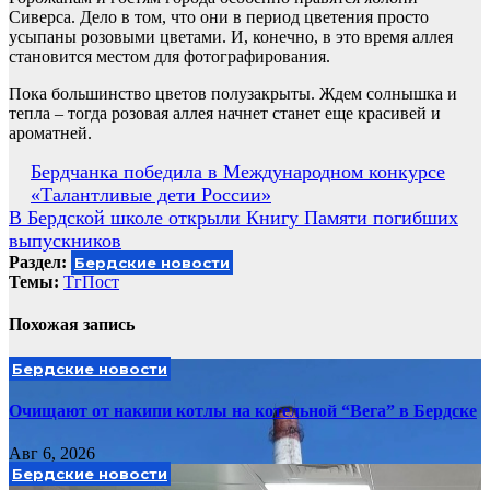
Сиверса. Дело в том, что они в период цветения просто
усыпаны розовыми цветами. И, конечно, в это время аллея
становится местом для фотографирования.
Пока большинство цветов полузакрыты. Ждем солнышка и
тепла – тогда розовая аллея начнет станет еще красивей и
ароматней.
Навигация
Бердчанка победила в Международном конкурсе
«Талантливые дети России»
по
В Бердской школе открыли Книгу Памяти погибших
записям
выпускников
Раздел:
Бердские новости
Темы:
ТгПост
Похожая запись
Бердские новости
Очищают от накипи котлы на котельной “Вега” в Бердске
Авг 6, 2026
Бердские новости