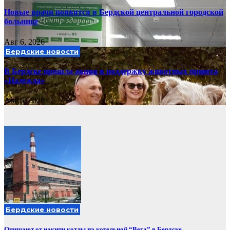
Новые врачи появятся в Бердской центральной городской
больнице
Авг 6, 2026
Бердские новости
В Бердске прошла акция в поддержку животных приюта
«Надежда»
Авг 6, 2026
Бердские новости
Очищают от накипи котлы на котельной “Вега” в Бердске