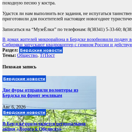
походную песню у костра.
Удастся ли нам выполнить все задания, не испугаться таинст
приготовили для посетителей настоящее новогоднее туристиче
Записаться на “МузеЁлки” по телефонам: 8(38341) 5-33-60; 8(383
Навигация
В домах жителей микрорайона в Бердске возобновили подачу 
Сибиряки запускают квадрокоптер с гимном России и действ
по
Раздел:
Бердские новости
записям
Темы:
Общество
,
ТгПост
Похожая запись
Бердские новости
Две фуры отправили волонтеры из
Бердска на фронт землякам
Авг 6, 2026
Бердские новости
В Бердске продолжается региональная
акция «Дорога к Обелиску»