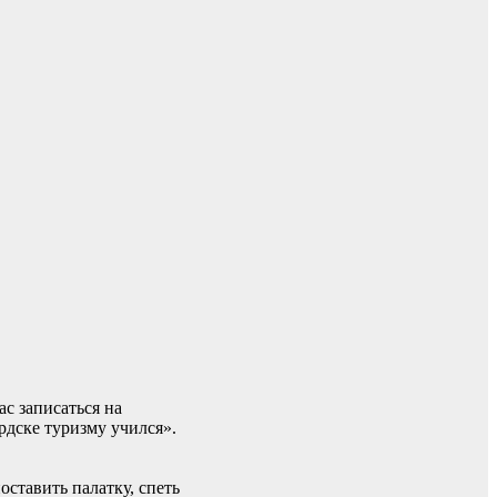
ас записаться на
рдске туризму учился».
оставить палатку, спеть