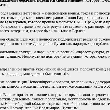
важаемые бердчане, поделятся своим мнением, которое пом
ытий.
города Бердска ветеранов – пенсионеров войны, труда и правоох
датель городского совета ветеранов Лидия Гадалкина рассказал
овета ветеранов, которое прошло в формате ВКС. Прежде чем пр
тановку в стране и мире. В результате серьезного разговора п
его, ветеранам, которое было зачитано в Бердске.
кой области целиком и полностью поддерживает решение руково
ерации по защите Донецкой и Луганских народных республик.
скоязычных граждан и наращивание военной инфраструктуры, у
дит фашизм. Недопустимо повторение ситуации, которая сложила
направленной против украинских неонацистов, положит конец г
сть, народ и армия должны быть едины!».
кие организации Новосибирской области, от первичных до терри
 деятельности мощным потенциалом для консолидации нашего о
е. Ваш авторитет внимание к людям, которые находится рядом с 
 жестким давлением лживой пропаганды, могут помочь им сделат
ям Новосибирской области с призывом мобилизовать свою деяте
нятого Президентов РФ Владимиром Путиным».