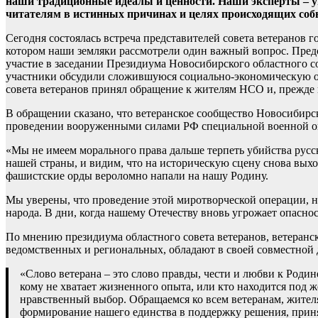
наши традиционные идеалы и ценности. Наши эксперты – у
читателям в истинных причинах и целях происходящих соб
Сегодня состоялась встреча представителей совета ветеранов 
котором наши земляки рассмотрели один важный вопрос. Предсе
участие в заседании Президиума Новосибирского областного с
участники обсудили сложившуюся социально-экономическую обс
совета ветеранов принял обращение к жителям НСО и, прежде вс
В обращении сказано, что ветеранское сообщество Новосибирс
проведении вооруженными силами РФ специальной военной оп
«Мы не имеем морального права дальше терпеть убийства рус
нашей страны, и видим, что на историческую сцену снова выхо
фашистские орды вероломно напали на нашу Родину.
Мы уверены, что проведение этой миротворческой операции, 
народа. В дни, когда нашему Отечеству вновь угрожает опасно
По мнению президиума областного совета ветеранов, ветеранс
ведомственных и региональных, обладают в своей совместной
«Слово ветерана – это слово правды, чести и любви к Родин
кому не хватает жизненного опыта, или кто находится под
нравственный выбор. Обращаемся ко всем ветеранам, жител
формирование нашего единства в поддержку решения, при