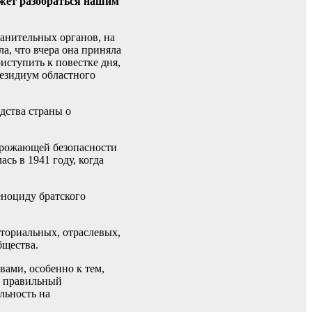
ожет разобраться нашим
ранительных органов, на
а, что вчера она приняла
иступить к повестке дня,
резидиум областного
дства страны о
грожающей безопасности
сь в 1941 году, когда
еноциду братского
ториальных, отраслевых,
бщества.
вами, особенно к тем,
ь правильный
льность на