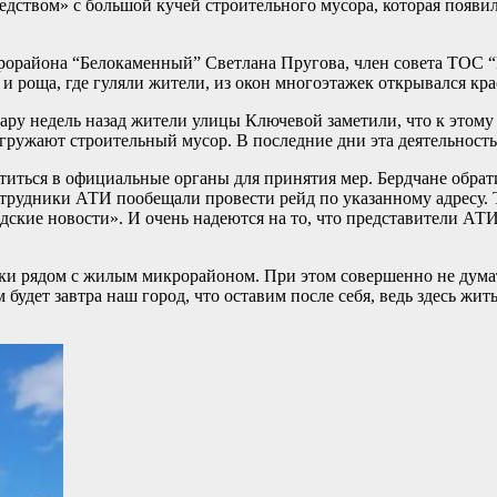
ством» с большой кучей строительного мусора, которая появил
рорайона “Белокаменный” Светлана Пругова, член совета ТОС “
 и роща, где гуляли жители, из окон многоэтажек открывался кр
ару недель назад жители улицы Ключевой заметили, что к этому 
ружают строительный мусор. В последние дни эта деятельность
иться в официальные органы для принятия мер. Бердчане обрат
рудники АТИ пообещали провести рейд по указанному адресу.
дские новости». И очень надеются на то, что представители АТИ
лки рядом с жилым микрорайоном. При этом совершенно не думат
 будет завтра наш город, что оставим после себя, ведь здесь жит