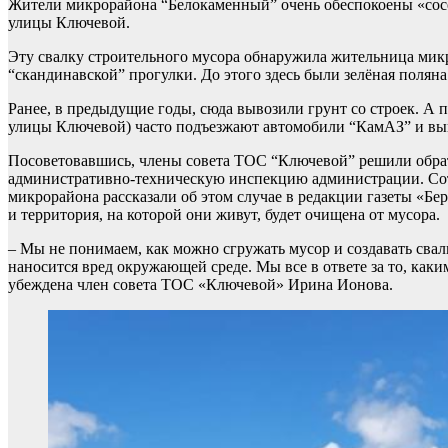
Жители микрорайона “Белокаменный” очень обеспокоены «сосед
улицы Ключевой.
Эту свалку строительного мусора обнаружила жительница мик
“скандинавской” прогулки. До этого здесь были зелёная поляна
Ранее, в предыдущие годы, сюда вывозили грунт со строек. А п
улицы Ключевой) часто подъезжают автомобили “КамАЗ” и выг
Посоветовавшись, члены совета ТОС “Ключевой” решили обрат
административно-техническую инспекцию администрации. Сот
микрорайона рассказали об этом случае в редакции газеты «Бер
и территория, на которой они живут, будет очищена от мусора.
– Мы не понимаем, как можно сгружать мусор и создавать сва
наносится вред окружающей среде. Мы все в ответе за то, каким
убеждена член совета ТОС «Ключевой» Ирина Ионова.