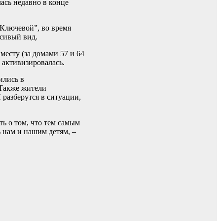
ась недавно в конце
Ключевой”, во время
асивый вид.
месту (за домами 57 и 64
 активизировалась.
ились в
 Также жители
 разберутся в ситуации,
ь о том, что тем самым
ь нам и нашим детям, –