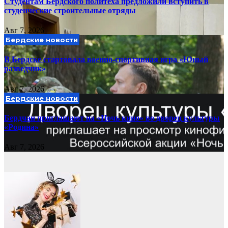
Студентам Бердского политеха предложили вступить в
студенческие строительные отряды
Авг 7, 2026
Бердские новости
В Бердске стартовала военно-спортивная игра «Юный
разведчик»
Авг 7, 2026
Бердские новости
Бердчан приглашают на «Ночь кино» во дворец культуры
«Родина»
Авг 7, 2026