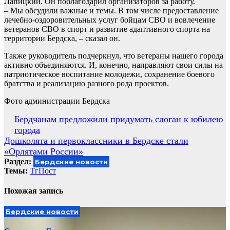
Лапицкий. Он поблагодарил организаторов за работу.
– Мы обсудили важные и темы. В том числе предоставление
лечебно-оздоровительных услуг бойцам СВО и вовлечение
ветеранов СВО в спорт и развитие адаптивного спорта на
территории Бердска, – сказал он.
Также руководитель подчеркнул, что ветераны нашего города
активно объединяются. И, конечно, направляют свои силы на
патриотическое воспитание молодежи, сохранение боевого
братства и реализацию разного рода проектов.
Фото администрации Бердска
Навигация
Бердчанам предложили придумать слоган к юбилею
города
по
Дошколята и первоклассники в Бердске стали
записям
«Орлятами России»
Раздел:
Бердские новости
Темы:
ТгПост
Похожая запись
Бердские новости