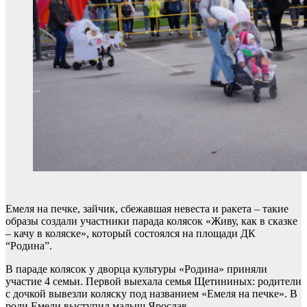
Емеля на печке, зайчик, сбежавшая невеста и ракета – такие
образы создали участники парада колясок «Живу, как в сказке
– качу в коляске», который состоялся на площади ДК
“Родина”.
В параде колясок у дворца культуры «Родина» приняли
участие 4 семьи. Первой выехала семья Щетининых: родители
с дочкой вывезли коляску под названием «Емеля на печке». В
роли Емели выступил малыш Ярослав.