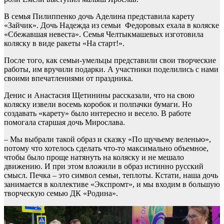
В семья Пилиппенко дочь Аделина представила карету
«Зайчик». Дочь Надежда из семьи Федоровых ехала в коляске
«Сбежавшая невеста». Семья Челтыкмашевых изготовила
коляску в виде ракеты «На старт!».
После того, как семьи-умельцы представили свои творческие
работы, им вручили подарки. А участники поделились с нами
своими впечатлениями от праздника.
Денис и Анастасия Щетинины рассказали, что на свою
коляску извели восемь коробок и полпачки бумаги. Но
создавать «карету» было интересно и весело. В работе
помогала старшая дочь Мирослава.
– Мы выбрали такой образ и сказку «По щучьему веленью»,
потому что хотелось сделать что-то максимально объемное,
чтобы было проще натянуть на коляску и не мешало
движению. И при этом вложили в образ истинно русский
смысл. Печка – это символ семьи, теплоты. Кстати, наша дочь
занимается в коллективе «Экспромт», и мы входим в большую
творческую семью ДК «Родина».