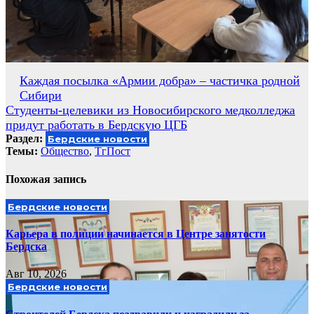
Навигация
Каждая посылка «Армии добра» – частичка родной
Сибири
по
Студенты-целевики из Новосибирского медколледжа
записям
придут работать в Бердскую ЦГБ
Раздел:
Бердские новости
Темы:
Общество
,
ТгПост
Похожая запись
Бердские новости
Карьера в полиции начинается в Центре занятости
Бердска
Авг 10, 2026
Бердские новости