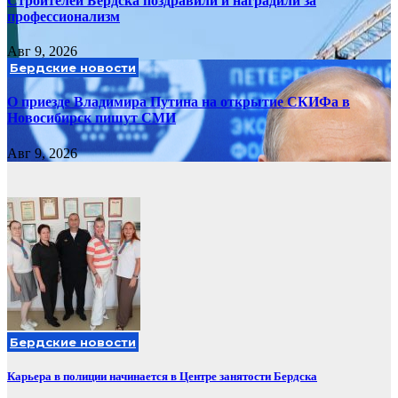
Строителей Бердска поздравили и наградили за
профессионализм
Авг 9, 2026
Бердские новости
О приезде Владимира Путина на открытие СКИФа в
Новосибирск пишут СМИ
Авг 9, 2026
Бердские новости
Карьера в полиции начинается в Центре занятости Бердска