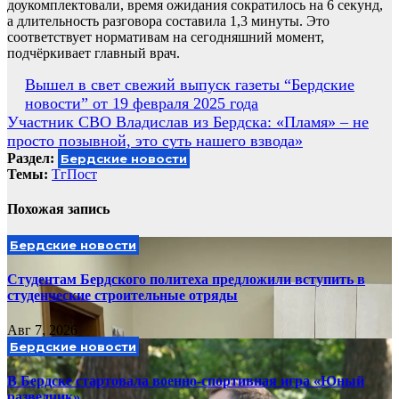
доукомплектовали, время ожидания сократилось на 6 секунд,
а длительность разговора составила 1,3 минуты. Это
соответствует нормативам на сегодняшний момент,
подчёркивает главный врач.
Навигация
Вышел в свет свежий выпуск газеты “Бердские
новости” от 19 февраля 2025 года
по
Участник СВО Владислав из Бердска: «Пламя» – не
записям
просто позывной, это суть нашего взвода»
Раздел:
Бердские новости
Темы:
ТгПост
Похожая запись
Бердские новости
Студентам Бердского политеха предложили вступить в
студенческие строительные отряды
Авг 7, 2026
Бердские новости
В Бердске стартовала военно-спортивная игра «Юный
разведчик»