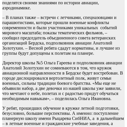
поделятся своими знаниями по истории авиации,
аэродинамике.
– В планах также – встречи с летчиками, спецназовцами и
парашютистами, которые прошли военные конфликты
современности и были участниками уникальных событий
мирового масштаба; показы тематических фильмов, –
сообщил председатель объединенного совета ветеранских
организаций Бердска, подполковник авиации Анатолий
Золотухин. – Весной ребята сдадут нормативы, и лучшие из
группы будут допущены к полетам на планере.
Директор школы №5 Ольга Гареева и подполковник авиации
Анатолий Золотухин не сомневаются в том, что кружок
авиационной направленности в Бердске будет востребован. В
городе дислоцировался вертолетный полк, живут семьи
военных, сильны традиции боевого братства. «Мы еще не
объявили набор, а две девочки из нашей школы уже заявили,
что мечтают о небе, полетах и с радостью придут обучаться
необходимым навыкам», – поделилась Ольга Ивановна.
У ребят, прошедших обучение в кружке летной подготовки,
безусловно, большие перспективы. А именно: поступление
планерную школу имени Рыцарева СибНИА, а в дальнейшем
– в летные военные и гражданские учебные заведения, а