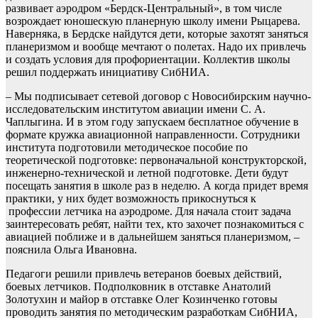
развивает аэродром «Бердск-Центральный», в том числе
возрождает юношескую планерную школу имени Рыцарева.
Наверняка, в Бердске найдутся дети, которые захотят заняться
планеризмом и вообще мечтают о полетах. Надо их привлечь
и создать условия для профориентации. Коллектив школы
решил поддержать инициативу СибНИА.
– Мы подписывает сетевой договор с Новосибирским научно-
исследовательским институтом авиации имени С. А.
Чаплыгина. И в этом году запускаем бесплатное обучение в
формате кружка авиационной направленности. Сотрудники
института подготовили методическое пособие по
теоретической подготовке: первоначальной конструкторской,
инженерно-технической и летной подготовке. Дети будут
посещать занятия в школе раз в неделю. А когда придет время
практики, у них будет возможность прикоснуться к
профессии летчика на аэродроме. Для начала стоит задача
заинтересовать ребят, найти тех, кто захочет познакомиться с
авиацией поближе и в дальнейшем заняться планеризмом, –
пояснила Ольга Ивановна.
Педагоги решили привлечь ветеранов боевых действий,
боевых летчиков. Подполковник в отставке Анатолий
Золотухин и майор в отставке Олег Козинченко готовы
проводить занятия по методическим разработкам СибНИА,