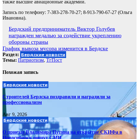
также высшие авиационные академии.
Запись по телефону: 7-383-278-70-27; 8-913-790-67-27 (Ольга
Ивановна).
Навигация
Бердский предприниматель Виктор Голубев
награжден медалью за содействие укреплению
по
обороны страны
записям
График вывоза мусора изменится в Бердске
Раздел:
Бердские новости
Темы:
Патриотизм
,
ТгПост
Похожая запись
Бердские новости
Строителей Бердска поздравили и наградили за
профессионализм
Авг 9, 2026
Бердские новости
О приезде Владимира Путина на открытие СКИФа в
Новосибирск пишут СМИ