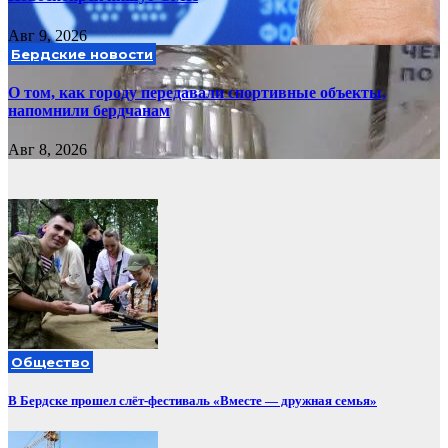
Авг 9, 2026
Бердские новости
О том, как городу передавали спортивные объекты,
напомнили бердчанам
Авг 8, 2026
Общество
В Бердске прошел слёт-фестиваль «Вместе — дружная семья»