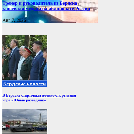
Тренер и руководитель из Бердска
завоевали медали на чемпионате России
Авг 7, 2026
Бердские новости
В Бердске стартовала военно-спортивная
игра «Юный разведчик»