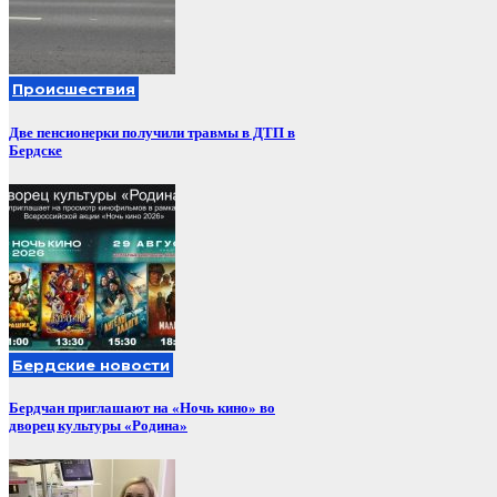
Происшествия
Две пенсионерки получили травмы в ДТП в
Бердске
Бердские новости
Бердчан приглашают на «Ночь кино» во
дворец культуры «Родина»