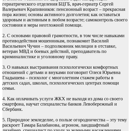
гериатрического отделения БЦГБ, врач-гериатр Сергей
Валерьевич Крапивников: пенсионный возраст – прекрасная
пора жизни; основы активного долголетия; как оставаться
здоровым и активным в любом возрасте; самоконтроль своего
состояния и меры неотложной помощи.
2. С основами правовой грамотности, в том числе навыками
противодействия мошенникам, познакомит Василий
Васильевич Чучин – подполковник милиции в отставке,
ветеран МВД и боевых действий, преподаватель по
криминалистике и уголовному праву.
3. О навыках выстраивания психологически комфортных
отношений с детьми и внуками поговорит Олеся Юрьевна
Гладышева – психолог с многолетним стажем работы в
детских садах, школах, психологических центрах помощи
семьи.
4. Как оплачивать услуги ЖКХ не выходя из дома со своего
смартфона, научат специалисты банков Левобережный и
Сбербанк.
5. Природное земледелие, о пользе огородничества – эту тему
раскроет Тамара Балабанова, агроном, ландшафтный
дизайнер, специалист по уходу за зелеными насаждениями,