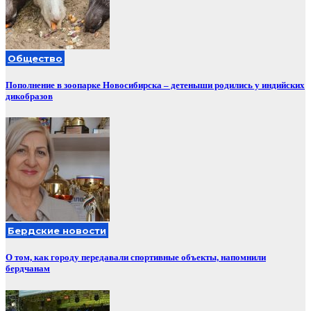
Общество
Пополнение в зоопарке Новосибирска – детеныши родились у индийских
дикобразов
Бердские новости
О том, как городу передавали спортивные объекты, напомнили
бердчанам