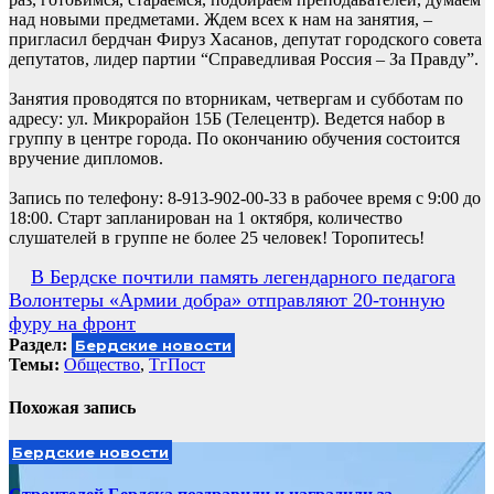
над новыми предметами. Ждем всех к нам на занятия, –
пригласил бердчан Фируз Хасанов, депутат городского совета
депутатов, лидер партии “Справедливая Россия – За Правду”.
Занятия проводятся по вторникам, четвергам и субботам по
адресу: ул. Микрорайон 15Б (Телецентр). Ведется набор в
группу в центре города. По окончанию обучения состоится
вручение дипломов.
Запись по телефону: 8-913-902-00-33 в рабочее время с 9:00 до
18:00. Старт запланирован на 1 октября, количество
слушателей в группе не более 25 человек! Торопитесь!
Навигация
В Бердске почтили память легендарного педагога
Волонтеры «Армии добра» отправляют 20-тонную
по
фуру на фронт
записям
Раздел:
Бердские новости
Темы:
Общество
,
ТгПост
Похожая запись
Бердские новости