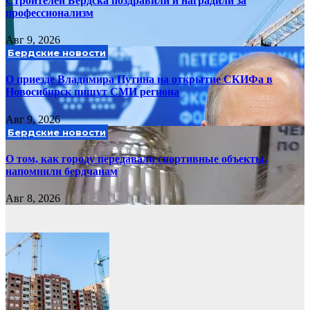
Строителей Бердска поздравили и наградили за
профессионализм
Авг 9, 2026
Бердские новости
О приезде Владимира Путина на открытие СКИФа в
Новосибирск пишут СМИ региона
Авг 9, 2026
Бердские новости
О том, как городу передавали спортивные объекты,
напомнили бердчанам
Авг 8, 2026