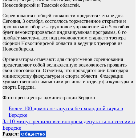
Новосибирской и Томской областей.
Соревнования в общей сложности продлятся четыре дня.
Сегодня, 3 октября, состоялось торжественное открытие и
прошло многоборье – групповое упражнение. 4 и 5 октября
будет демонстрироваться индивидуальная программа, 6-го
пройдёт мастер-класс под руководством старшего тренера
сборной Новосибирской области и ведущих тренеров из
Новосибирска.
Организаторы отмечают: для спортсменов соревнования
представляют собой великолепную возможность проявить
свои способности. Отметим, что проводятся они благодаря
министерству физкультуры и спорта области, Федерации
художественной гимнастики региона и отделу физкультуры и
спорта Бердска.
Фото пресс-центра администрации Бердска
Навигация
Более 100 домов останутся без холодной воды в
Бердске
по
За 10 минут решили все вопросы депутаты на сессии в
записям
Бердске
Раздел:
Общество