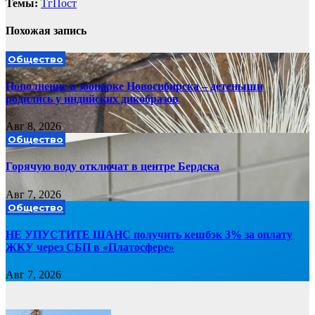
Темы:
ТгПост
Похожая запись
Общество
Пополнение в зоопарке Новосибирска – детеныши
родились у индийских дикобразов
Авг 8, 2026
Общество
Горячую воду отключат в центре Бердска
Авг 7, 2026
Общество
НЕ УПУСТИТЕ ШАНС получить кешбэк 3% за оплату
ЖКУ через СБП в «Платосфере»
Авг 7, 2026