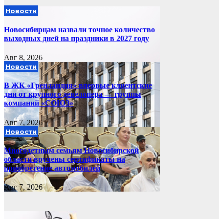
Новости
Новосибирцам назвали точное количество
выходных дней на праздники в 2027 году
Авг 8, 2026
Новости
В ЖК «Гренландия» впервые клиентские
дни от крупного девелопера — группы
компаний «СОЮЗ»
Авг 7, 2026
Новости
Многодетным семьям Новосибирской
области вручены сертификаты на
приобретение автомобилей
Авг 7, 2026