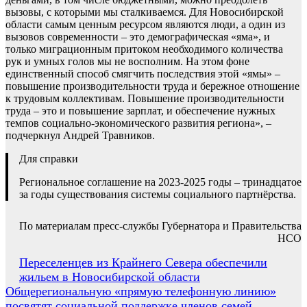
вызовы, с которыми мы сталкиваемся. Для Новосибирской
области самым ценным ресурсом являются люди, а один из
вызовов современности – это демографическая «яма», и
только миграционным притоком необходимого количества
рук и умных голов мы не восполним. На этом фоне
единственный способ смягчить последствия этой «ямы» –
повышение производительности труда и бережное отношение
к трудовым коллективам. Повышение производительности
труда – это и повышение зарплат, и обеспечение нужных
темпов социально-экономического развития региона», –
подчеркнул Андрей Травников.
Для справки
Региональное соглашение на 2023-2025 годы – тринадцатое
за годы существования системы социального партнёрства.
По материалам пресс-службы Губернатора и Правительства
НСО
Навигация
Переселенцев из Крайнего Севера обеспечили
жильем в Новосибирской области
по
Общерегиональную «прямую телефонную линию»
записям
посвятят социальной поддержке членов семей