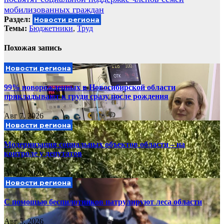
мобилизованных граждан
Раздел:
Новости региона
Темы:
Бюджетники
,
Труд
Похожая запись
Новости региона
99% новорожденных в Новосибирской области
прикладывают к груди сразу после рождения
Авг 7, 2026
Новости региона
Модернизация социальных объектов области – на
контроле у депутатов
Авг 7, 2026
Новости региона
С помощью беспилотников патрулируют леса области
Авг 5, 2026