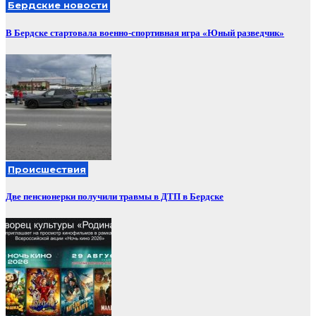
Бердские новости
В Бердске стартовала военно-спортивная игра «Юный разведчик»
Происшествия
Две пенсионерки получили травмы в ДТП в Бердске