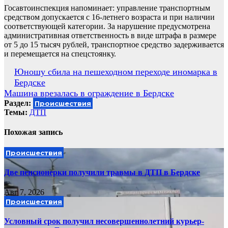
Госавтоинспекция напоминает: управление транспортным
средством допускается с 16-летнего возраста и при наличии
соответствующей категории. За нарушение предусмотрена
административная ответственность в виде штрафа в размере
от 5 до 15 тысяч рублей, транспортное средство задерживается
и перемещается на спецстоянку.
Навигация
Юношу сбила на пешеходном переходе иномарка в
Бердске
по
Машина врезалась в ограждение в Бердске
записям
Раздел:
Происшествия
Темы:
ДТП
Похожая запись
Происшествия
Две пенсионерки получили травмы в ДТП в Бердске
Авг 7, 2026
Происшествия
Условный срок получил несовершеннолетний курьер-