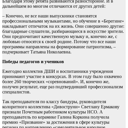
Благодаря этому ребята развиваются разносторонне. И в
дальнейшем во многом отличаются от других детей:
– Конечно, не все наши выпускники становятся
профессиональными музыкантами, но обучение в «Берегине»
накладывает отпечаток на их жизнь. Они совершенно другие:
благодарные слушатели, разбирающиеся в искусстве зрители.
Они предпочитают качественную музыку и, конечно же, с
любовью относятся к своей родине. Потому что все наши
программы направлены на формирование патриотизма, –
подчеркивает Татьяна Николаевна.
Победы педагогов и учеников
Ежегодно коллектив ДШИ и воспитанники учреждения
принимают участие в конкурсах. В этом году было охвачено
более 260 творческих «соревнований». И, конечно же,
получен результат, еще раз подтвердивший профессионализм
специалистов.
Так преподавателя по классу бандуры, руководителя
колоритного коллектива «Дивоструни» Светлану Ермакову
признали Почетным работником культуры НСО. А
преподаватель по керамике Галина Коркина получила
премию «Призвание» за достижения в сфере культуры
региона по направлению «самодеятельное народное