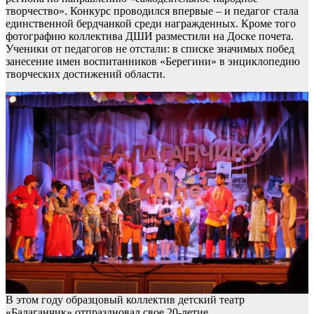
творчество». Конкурс проводился впервые – и педагог стала
единственной бердчанкой среди награжденных. Кроме того
фотографию коллектива ДШИ разместили на Доске почета.
Ученики от педагогов не отстали: в списке значимых побед
занесение имен воспитанников «Берегини» в энциклопедию
творческих достижений области.
В этом году образцовый коллектив детский театр
«Балаганчик» отпраздновал свое 20-летие