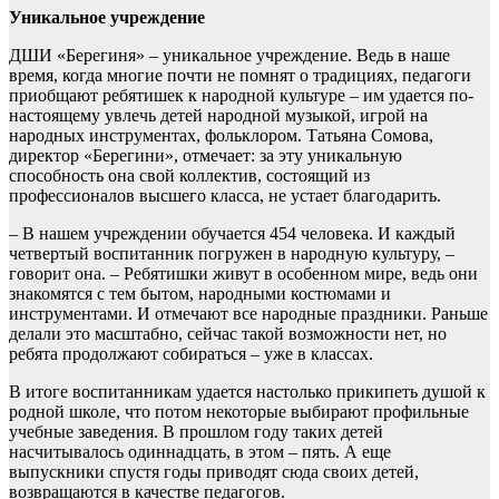
Уникальное учреждение
ДШИ «Берегиня» – уникальное учреждение. Ведь в наше
время, когда многие почти не помнят о традициях, педагоги
приобщают ребятишек к народной культуре – им удается по-
настоящему увлечь детей народной музыкой, игрой на
народных инструментах, фольклором. Татьяна Сомова,
директор «Берегини», отмечает: за эту уникальную
способность она свой коллектив, состоящий из
профессионалов высшего класса, не устает благодарить.
– В нашем учреждении обучается 454 человека. И каждый
четвертый воспитанник погружен в народную культуру, –
говорит она. – Ребятишки живут в особенном мире, ведь они
знакомятся с тем бытом, народными костюмами и
инструментами. И отмечают все народные праздники. Раньше
делали это масштабно, сейчас такой возможности нет, но
ребята продолжают собираться – уже в классах.
В итоге воспитанникам удается настолько прикипеть душой к
родной школе, что потом некоторые выбирают профильные
учебные заведения. В прошлом году таких детей
насчитывалось одиннадцать, в этом – пять. А еще
выпускники спустя годы приводят сюда своих детей,
возвращаются в качестве педагогов.