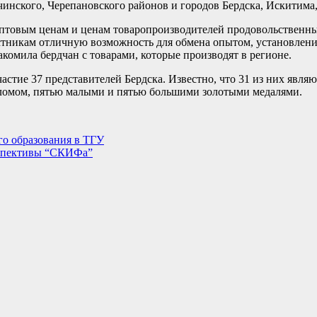
инского, Черепановского районов и городов Бердска, Искитима
 оптовым ценам и ценам товаропроизводителей продовольствен
астникам отличную возможность для обмена опытом, установлен
комила бердчан с товарами, которые производят в регионе.
стие 37 представителей Бердска. Известно, что 31 из них явля
пломом, пятью малыми и пятью большими золотыми медалями.
о образования в ТГУ
рспективы “СКИФа”