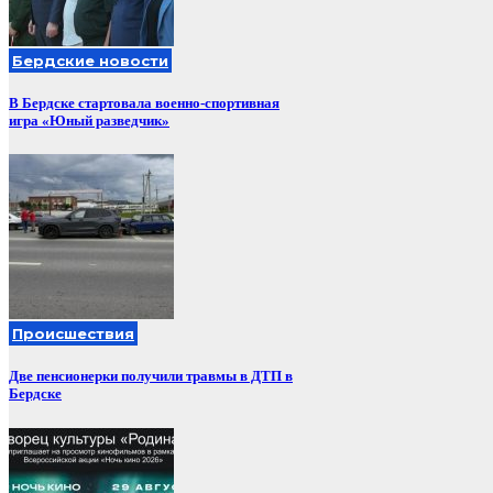
Бердские новости
В Бердске стартовала военно-спортивная
игра «Юный разведчик»
Происшествия
Две пенсионерки получили травмы в ДТП в
Бердске