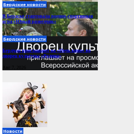
Бердские новости
В Бердске стартовала военно-спортивная
игра «Юный разведчик»
Авг 7, 2026
Бердские новости
Бердчан приглашают на «Ночь кино» во
дворец культуры «Родина»
Авг 7, 2026
Новости