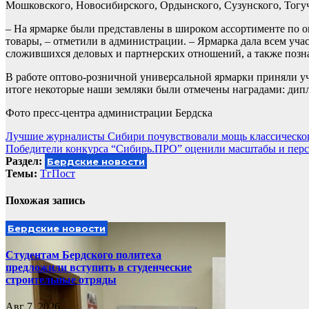
Мошковского, Новосибирского, Ордынского, Сузунского, Тогуч
– На ярмарке были представлены в широком ассортименте по
товары, – отметили в администрации. – Ярмарка дала всем уч
сложившихся деловых и партнерских отношений, а также позна
В работе оптово-розничной универсальной ярмарки приняли уча
итоге некоторые наши земляки были отмечены наградами: ди
Фото пресс-центра администрации Бердска
Навигация
Лучшие журналисты Сибири почувствовали мощь классическог
Победители конкурса “Сибирь.ПРО” оценили масштабы и пе
по
Раздел:
Бердские новости
записям
Темы:
ТгПост
Похожая запись
Бердские новости
Студентам Бердского политеха
предложили вступить в студенческие
строительные отряды
Авг 7, 2026