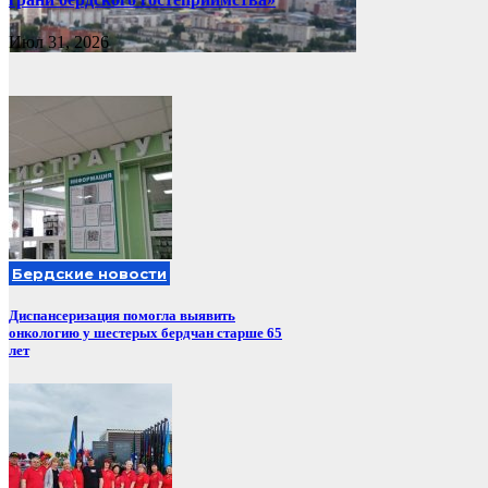
Июл 31, 2026
Бердские новости
Диспансеризация помогла выявить
онкологию у шестерых бердчан старше 65
лет