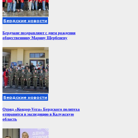
Бердские новости
Бердчане поздравляют с днем рождения
общественницу Марину Щербеневу
Бердские новости
Отряд «Кондор-Vега» Бердского политеха
отправится в экспедицию в Калужскую
область