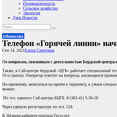
Промышленность
Сельское хозяйство
Экология
Дзен.Новости
Общество
Телефон «Горячей линии» нач
Сен 14, 2021
Елена Сиротина
П
о вопросам, связанным с деятельностью Бердской центра
Также, в Call-центре бердской «ЦГБ» работает специальный т
19 и гриппа. Оператор ответит на вопросы, касающиеся приви
По-прежнему, записаться на приём к терапевту, к узким специ
можно:
По тел. единого Call-центра БЦГБ 8 (383-41) 5-56-10
Через единую регистратуру по тел. 124.
В Личном кабинете портала Госуслуг.