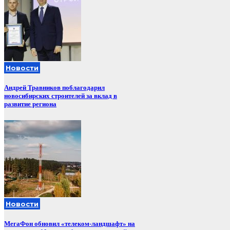
Новости
Андрей Травников поблагодарил
новосибирских строителей за вклад в
развитие региона
Новости
МегаФон обновил «телеком-ландшафт» на