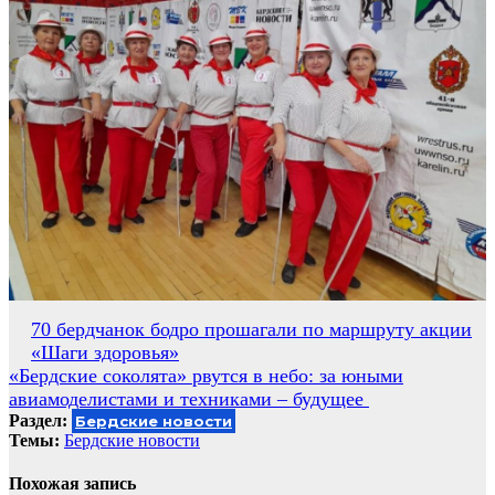
Навигация
70 бердчанок бодро прошагали по маршруту акции
«Шаги здоровья»
по
«Бердские соколята» рвутся в небо: за юными
записям
авиамоделистами и техниками – будущее
Раздел:
Бердские новости
Темы:
Бердские новости
Похожая запись