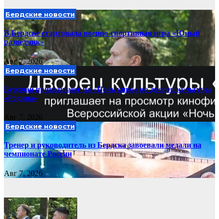
Бердские новости
В Бердске стартовала военно-спортивная игра «Юный
разведчик»
Авг 7, 2026
Бердские новости
Бердчан приглашают на «Ночь кино» во дворец культуры
«Родина»
Авг 7, 2026
Бердские новости
Тренер и руководитель из Бердска завоевали медали на
чемпионате России
Авг 7, 2026