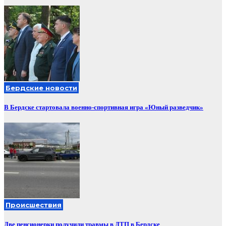
Бердские новости
В Бердске стартовала военно-спортивная игра «Юный разведчик»
Происшествия
Две пенсионерки получили травмы в ДТП в Бердске