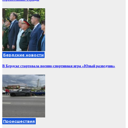
Бердские новости
В Бердске стартовала военно-спортивная игра «Юный разведчик»
Происшествия