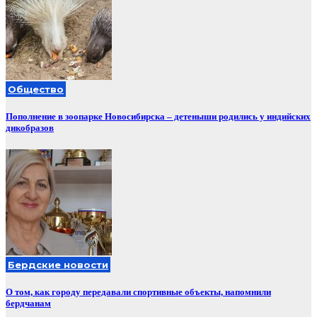
Общество
Пополнение в зоопарке Новосибирска – детеныши родились у индийских
дикобразов
Бердские новости
О том, как городу передавали спортивные объекты, напомнили
бердчанам