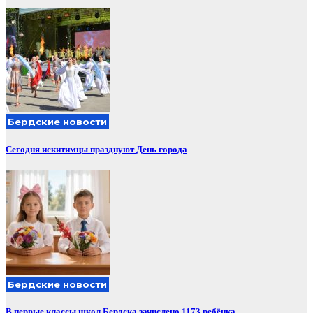
Бердские новости
Сегодня искитимцы празднуют День города
Бердские новости
В первые классы школ Бердска зачислено 1173 ребёнка