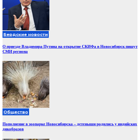
Бердские новости
О приезде Владимира Путина на открытие СКИФа в Новосибирск пишут
СМИ региона
Общество
Пополнение в зоопарке Новосибирска – детеныши родились у индийских
дикобразов