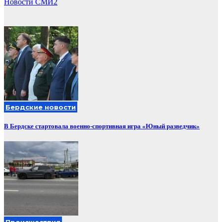
Новости СМИ2
Бердские новости
В Бердске стартовала военно-спортивная игра «Юный разведчик»