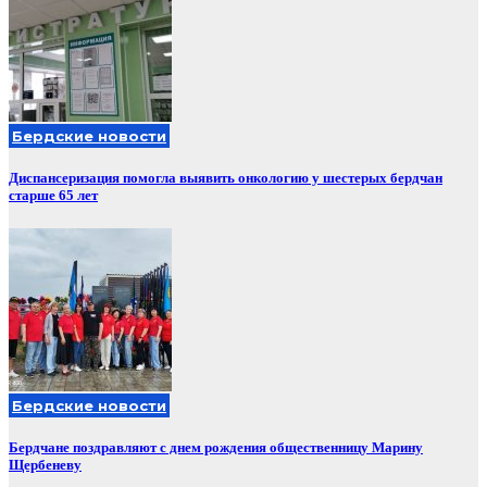
Бердские новости
Диспансеризация помогла выявить онкологию у шестерых бердчан
старше 65 лет
Бердские новости
Бердчане поздравляют с днем рождения общественницу Марину
Щербеневу