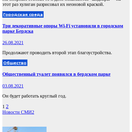
этот раз хулиган разрисовал их неоновой краской.
Городская среда
Три декоративные опоры Wi-Fi установили в городском
парке Бердска
26.08.2021
Продолжают проводить второй этап благоустройства.
Общество
Общественный туалет появился в бердском парке
03.08.2021
Он будет работать круглый год.
Пагинация
2
1
Новости СМИ2
записей