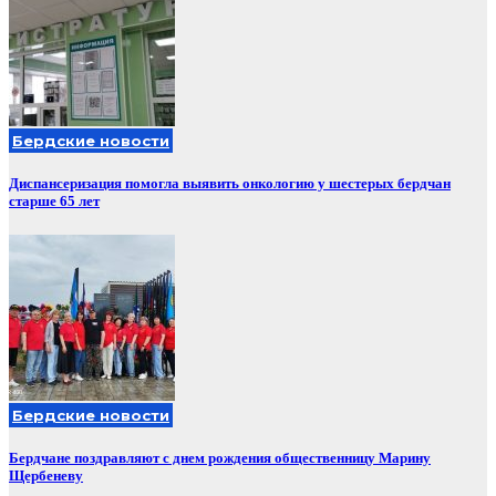
Бердские новости
Диспансеризация помогла выявить онкологию у шестерых бердчан
старше 65 лет
Бердские новости
Бердчане поздравляют с днем рождения общественницу Марину
Щербеневу