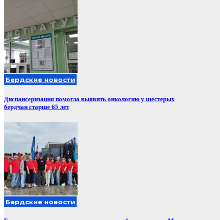
Бердские новости
Диспансеризация помогла выявить онкологию у шестерых
бердчан старше 65 лет
Бердские новости