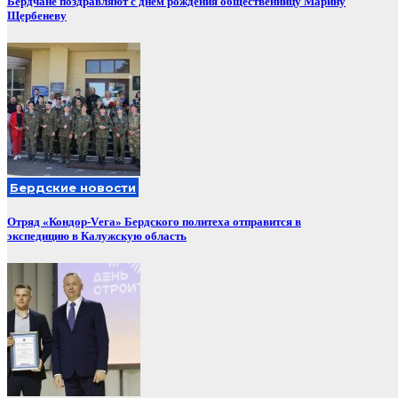
Бердчане поздравляют с днем рождения общественницу Марину
Щербеневу
Бердские новости
Отряд «Кондор-Vега» Бердского политеха отправится в
экспедицию в Калужскую область