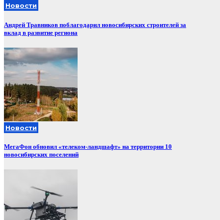
Новости
Андрей Травников поблагодарил новосибирских строителей за
вклад в развитие региона
Новости
МегаФон обновил «телеком-ландшафт» на территории 10
новосибирских поселений