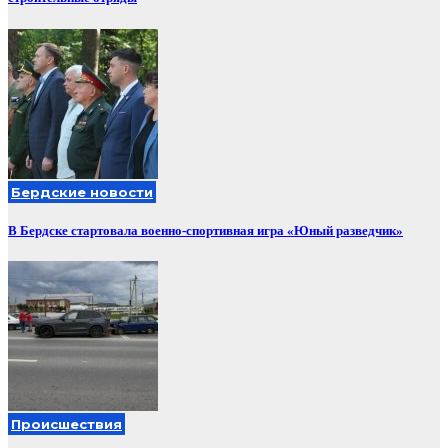
Бердские новости
В Бердске стартовала военно-спортивная игра «Юный разведчик»
Происшествия