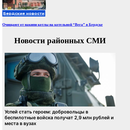
Бердские новости
Очищают от накипи котлы на котельной “Вега” в Бердске