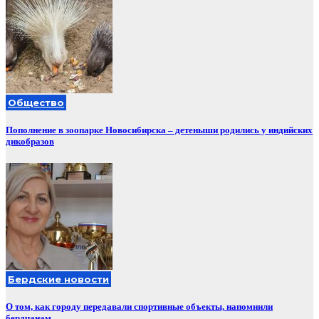
Общество
Пополнение в зоопарке Новосибирска – детеныши родились у индийских
дикобразов
Бердские новости
О том, как городу передавали спортивные объекты, напомнили
бердчанам