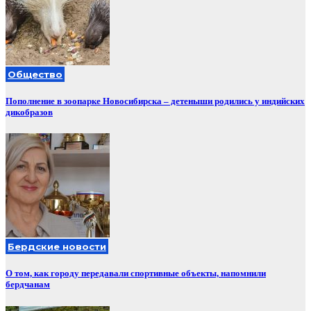
Общество
Пополнение в зоопарке Новосибирска – детеныши родились у индийских
дикобразов
Бердские новости
О том, как городу передавали спортивные объекты, напомнили
бердчанам