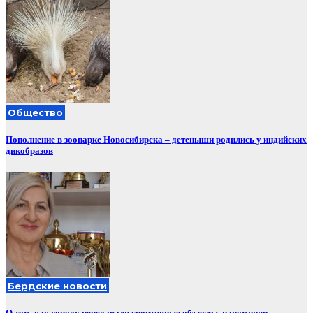
Общество
Пополнение в зоопарке Новосибирска – детеныши родились у индийских
дикобразов
Бердские новости
О том, как городу передавали спортивные объекты, напомнили