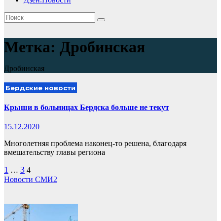
Метка:
Дробинская
Дробинская
Бердские новости
Крыши в больницах Бердска больше не текут
15.12.2020
Многолетняя проблема наконец-то решена, благодаря
вмешательству главы региона
Пагинация
1
3
…
4
Новости СМИ2
записей