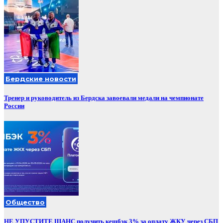
Бердские новости
Тренер и руководитель из Бердска завоевали медали на чемпионате
России
Общество
НЕ УПУСТИТЕ ШАНС получить кешбэк 3% за оплату ЖКУ через СБП