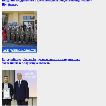
Бердчане поздравляют с днем рождения общественницу Марину
Щербеневу
Бердские новости
Отряд «Кондор-Vега» Бердского политеха отправится в
экспедицию в Калужскую область