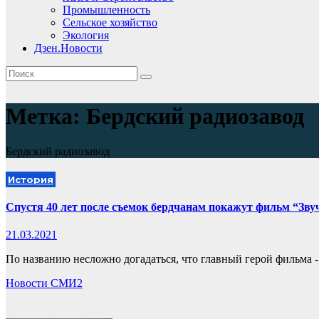
Промышленность
Сельское хозяйство
Экология
Дзен.Новости
Метка:
Бердский радиозавод
Бердский радиозавод
История
Спустя 40 лет после съемок бердчанам покажут фильм “Зву
21.03.2021
По названию несложно догадаться, что главный герой фильма -
Новости СМИ2