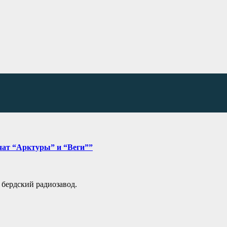
чат “Арктуры” и “Веги””
 бердский радиозавод.