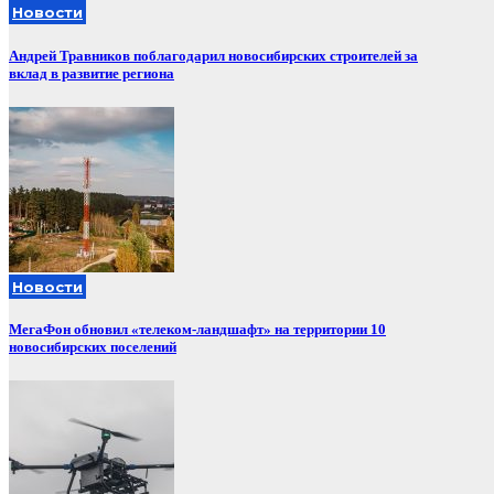
Новости
Андрей Травников поблагодарил новосибирских строителей за
вклад в развитие региона
Новости
МегаФон обновил «телеком-ландшафт» на территории 10
новосибирских поселений