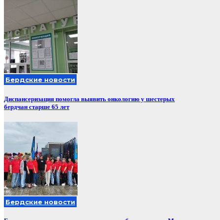
Бердские новости
Диспансеризация помогла выявить онкологию у шестерых
бердчан старше 65 лет
Бердские новости