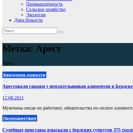
Промышленность
Сельское хозяйство
Экология
Дзен.Новости
Метка:
Арест
Арест
Бердские новости
Арестовали гаражи у неплательщиков алиментов в Бердске
12.08.2021
Мужчины нигде не работают, обязательства по оплате алимент
Происшествия
Судебные приставы взыскали с бердских супругов 375 тыс