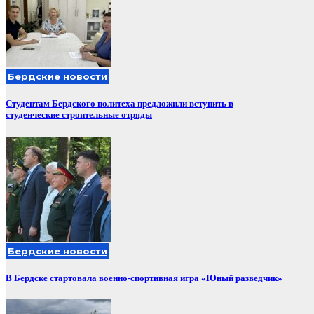
Бердские новости
Студентам Бердского политеха предложили вступить в
студенческие строительные отряды
Бердские новости
В Бердске стартовала военно-спортивная игра «Юный разведчик»