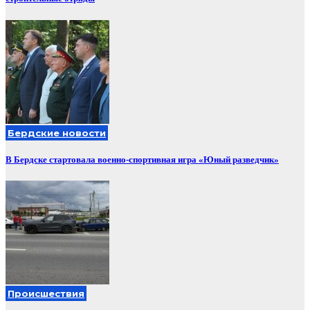
Бердские новости
В Бердске стартовала военно-спортивная игра «Юный разведчик»
Происшествия