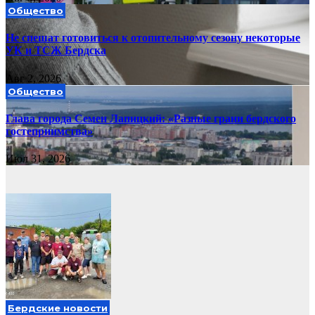
Общество
Не спешат готовиться к отопительному сезону некоторые
УК и ТСЖ Бердска
Авг 2, 2026
Общество
Глава города Семен Лапицкий: «Разные грани бердского
гостеприимства»
Июл 31, 2026
Бердские новости