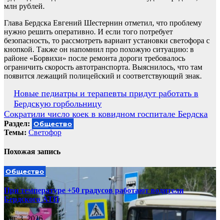
млн рублей.
Глава Бердска Евгений Шестернин отметил, что проблему
нужно решить оперативно. И если того потребует
безопасность, то рассмотреть вариант установки светофора с
кнопкой. Также он напомнил про похожую ситуацию: в
районе «Борвихи» после ремонта дороги требовалось
ограничить скорость автотранспорта. Выяснилось, что там
появится лежащий полицейский и соответствующий знак.
Навигация
Новые педиатры и терапевты придут работать в
Бердскую горбольницу
по
Сократили число коек в ковидном госпитале Бердска
записям
Раздел:
Общество
Темы:
Светофор
Похожая запись
Общество
При температуре +50 градусов работают водители
Бердского АТП
Авг 3, 2026