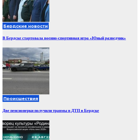
Бердские новости
В Бердске стартовала военно-спортивная игра «Юный разведчик»
Происшествия
Две пенсионерки получили травмы в ДТП в Бердске