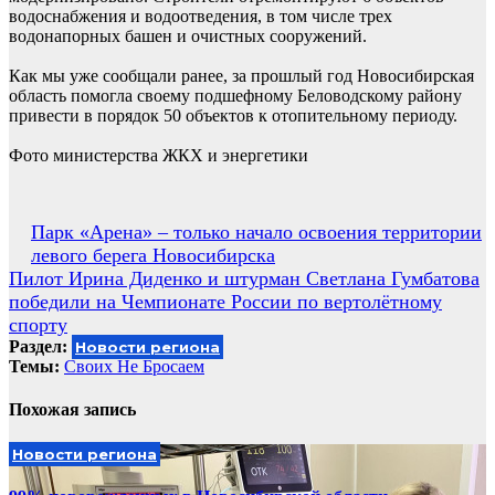
водоснабжения и водоотведения, в том числе трех
водонапорных башен и очистных сооружений.
Как мы уже сообщали ранее, за прошлый год Новосибирская
область помогла своему подшефному Беловодскому району
привести в порядок 50 объектов к отопительному периоду.
Фото министерства ЖКХ и энергетики
Навигация
Парк «Арена» – только начало освоения территории
левого берега Новосибирска
по
Пилот Ирина Диденко и штурман Светлана Гумбатова
записям
победили на Чемпионате России по вертолётному
спорту
Раздел:
Новости региона
Темы:
Своих Не Бросаем
Похожая запись
Новости региона