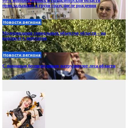
99% новорожденных в Новосибирской области
прикладывают к груди сразу после рождения
Авг 7, 2026
Новости региона
Модернизация социальных объектов области – на
контроле у депутатов
Авг 7, 2026
Новости региона
С помощью беспилотников патрулируют леса области
Авг 5, 2026